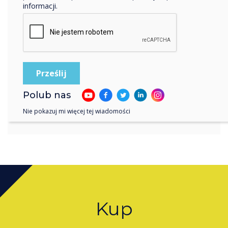
wielu lat. Jej zaangażowanie
informacji.
w obsługę klienta i
znajomość rynku czynią ją
idealnym partnerem dla
regionu Austrii.
Polub nas
Nie pokazuj mi więcej tej wiadomości
Kup