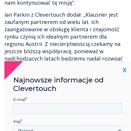
nam kontynuować tę misję”.
Ian Parkin z Clevertouch dodał: „Klausner jest
zaufanym partnerem od wielu lat. Ich
zaangażowanie w obsługę klienta i znajomość
rynku czynią ich idealnym partnerem dla
regionu Austrii. Z niecierpliwością czekamy na
jeszcze bliższą współpracę, ponieważ w
nadchodzących latach będziemy nadal rozwijać
naszą obecność”.
Cl
X
Umowa obejmuje pełne portfolio Clevertouch,
Najnowsze informacje od
w tym kompletną platformę i produkty do
Clevertouch
digital signage CleverLive, gamę interaktywnych
wyświetlaczy Impact, nową serię Pro Series 3
E-mail
oraz tablicę Lynx Whiteboard. Obie organizacje
będą kontynuować współpracę przy wdrażaniu
produktów, szkoleniach i wspólnych działaniach
Kraj
marketingowych, aby wspierać klientów w całej