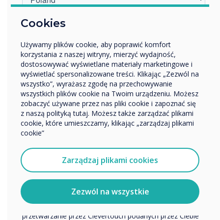
Austrii.
W jakiej branży pracujesz?
Cookies
Więcej informacji na temat Clevertouch
Edukacja
znajdziesz na stronie
www.clevertouch.com
Używamy plików cookie, aby poprawić komfort
Przedsiębiorstwo
korzystania z naszej witryny, mierzyć wydajność,
Inne
Więcej informacji o Klausnerze znajdziesz na
dostosowywać wyświetlane materiały marketingowe i
Nazwa firmy
stronie
www.klausner.at
wyświetlać spersonalizowane treści. Klikając „Zezwól na
wszystko”, wyrażasz zgodę na przechowywanie
wszystkich plików cookie na Twoim urządzeniu. Możesz
zobaczyć używane przez nas pliki cookie i zapoznać się
“
Chcielibyśmy się z Tobą skontaktować w sprawie
z naszą polityką tutaj. Możesz także zarządzać plikami
naszych produktów i usług za pośrednictwem poczty
cookie, które umieszczamy, klikając „zarządzaj plikami
elektronicznej, telefonu lub poczty.
cookie”
Wyrażam zgodę na otrzymywanie informacji od
Clevertouch.
Zarządzaj plikami cookies
Aby uzyskać informacje o tym, jak gromadzimy i
Firma Klausner jest
wykorzystujemy Twoje dane osobowe, odwiedź naszą
politykę prywatności.
Zezwól na wszystkie
zaufanym partnerem od
Klikając Wyślij, wyrażasz zgodę na przechowywanie i
przetwarzanie przez Clevertouch podanych przez Ciebie