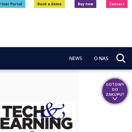
rtner Portal
Book a demo
Buy now
Contact
NEWS
O NAS
GOTOWY
DO
ZAKUPU?