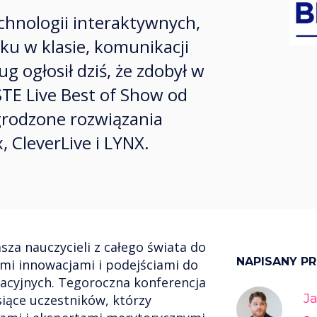
hnologii interaktywnych,
ęku w klasie, komunikacji
g ogłosił dziś, że zdobył w
STE Live Best of Show od
grodzone rozwiązania
 CleverLive i LYNX.
sza nauczycieli z całego świata do
NAPISANY P
mi innowacjami i podejściami do
kacyjnych. Tegoroczna konferencja
Ja
ysiące uczestników, którzy