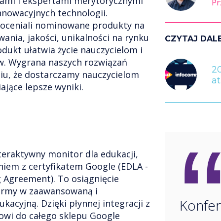
cami i ekspertami merytorycznymi
Pr
nnowacyjnych technologii.
 oceniali nominowane produkty na
ania, jakości, unikalności na rynku
CZYTAJ DAL
dukt ułatwia życie nauczycielom i
ów. Wygrana naszych rozwiązań
2
iu, że dostarczamy nauczycielom
a
ające lepsze wyniki.
teraktywny monitor dla edukacji,
iem z certyfikatem Google (EDLA -
g Agreement). To osiągnięcie
irmy w zaawansowaną i
Konfer
acyjną. Dzięki płynnej integracji z
owi do całego sklepu Google