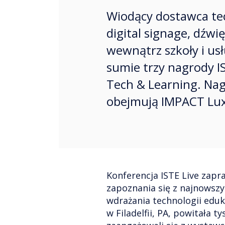
Wiodący dostawca tec
digital signage, dźwi
wewnątrz szkoły i usłu
sumie trzy nagrody I
Tech & Learning. Na
obejmują IMPACT Lux,
Konferencja ISTE Live zapra
zapoznania się z najnowszy
wdrażania technologii edu
w Filadelfii, PA, powitała t