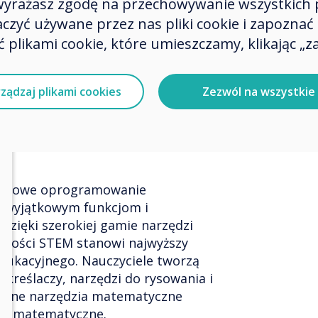
u zarządzają komunikacją cyfrową,
 wyrażasz zgodę na przechowywanie wszystkich 
krany i rezerwacje. Nauczyciele
zyć używane przez nas pliki cookie i zapoznać si
ą treści multimedialnych i
 plikami cookie, które umieszczamy, klikając „za
alnego przycisku". CleverLive
ewniając angażujące doświadczenie
ządzaj plikami cookies
Zezwól na wszystkie
łomowe oprogramowanie
ki wyjątkowym funkcjom i
ięki szerokiej gamie narzędzi
ywności STEM stanowi najwyższy
ukacyjnego. Nauczyciele tworzą
akreślaczy, narzędzi do rysowania i
olidne narzędzia matematyczne
ia matematyczne.