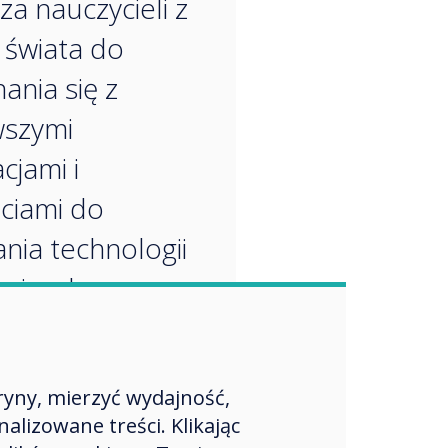
za nauczycieli z
 świata do
ania się z
wszymi
cjami i
ciami do
nia technologii
yjnych.
ryny, mierzyć wydajność,
lizowane treści. Klikając