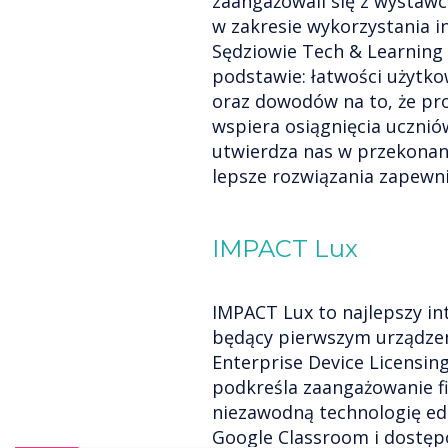
zaangażowali się z wystaw
w zakresie wykorzystania i
Sędziowie Tech & Learning
podstawie: łatwości użytkow
oraz dowodów na to, że pro
wspiera osiągnięcia uczni
utwierdza nas w przekonan
lepsze rozwiązania zapewni
IMPACT Lux
IMPACT Lux to najlepszy in
będący pierwszym urządzen
Enterprise Device Licensin
podkreśla zaangażowanie f
niezawodną technologię eduk
Google Classroom i dostęp