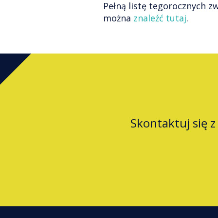
Pełną listę tegorocznych z
można
znaleźć tutaj
.
Skontaktuj się 