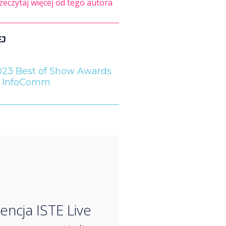
zeczytaj więcej od tego autora
EJ
023 Best of Show Awards
t InfoComm
“
encja ISTE Live