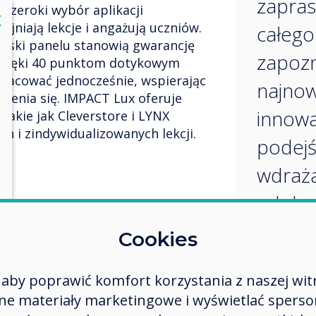
zapras
 szeroki wybór aplikacji
lose
X
yjniają lekcje i angażują uczniów.
całego
yciski panelu stanowią gwarancję
zapozn
 Dzięki 40 punktom dotykowym
racować jednocześnie, wspierając
najno
zenia się. IMPACT Lux oferuje
innowa
takie jak Cleverstore i LYNX
h i zindywidualizowanych lekcji.
podejś
wdraża
edukac
murze platforma umożliwiająca
Cookies
i w edukacji. Oferuje
la placówek oświatowych i szkół,
aby poprawić komfort korzystania z naszej wit
 informacyjnym plakatom i
 materiały marketingowe i wyświetlać spersona
cyjnym narzędziom do tworzenia,