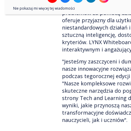
Oprogramowanie inspiruje 
Nie pokazuj mi więcej tej wiadomości
problemów za pomocą dzi
oferuje przyjazny dla użytk
niestandardowych działań i
sztuczną inteligencję, dos
kryteriów. LYNX Whiteboar
interaktywnym i angażują
"Jesteśmy zaszczyceni i dum
nasze innowacyjne rozwiąza
podczas tegorocznej edycji
"Nasze kompleksowe rozwi
skuteczne narzędzia do pop
strony Tech and Learning
wyniki, jakie przynoszą nas
transformacyjne doświadcz
nauczycieli, jak i uczniów"