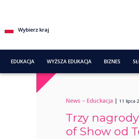
Wybierz kraj
EDUKACJA
WYŻSZA EDUKACJA
BIZNES
SŁ
News –
Educkacja
|
11 lipca 
Trzy nagrody
of Show od T