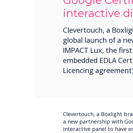
Google Certi
interactive d
Clevertouch, a Boxli
global launch of a n
IMPACT Lux, the first
embedded EDLA Certif
Licencing agreement)
Clevertouch, a Boxlight br
a new partnership with Goo
interactive panel to have 