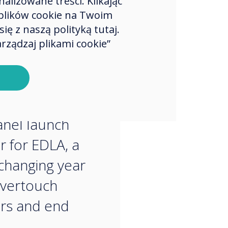
rs and end
lizowane treści. Klikając
plików cookie na Twoim
around the
ę z naszą polityką tutaj.
with
rządzaj plikami cookie”
tionary
logy innovation.
proud to be the
panel launch
r for EDLA, a
hanging year
evertouch
rs and end