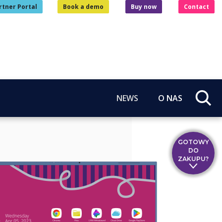
rtner Portal
Book a demo
Buy now
Contact
NEWS
O NAS
GOTOWY
DO
ZAKUPU?