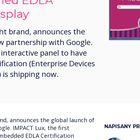
fied EDLA
isplay
ght brand, announces the
ew partnership with Google.
 interactive panel to have
ication (Enterprise Devices
 is shipping now.
and, announces the global launch of
NAPISANY P
gle. IMPACT Lux, the first
embedded EDLA Certification