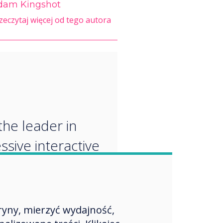
dam Kingshot
zeczytaj więcej od tego autora
“
the leader in
ssive interactive
logy. We’re
tly striving to
 we provide our
ryny, mierzyć wydajność,