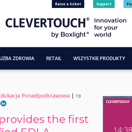
Raise a ticket
Support
Pa
UŻBA ZDROWIA
RETAIL
WSZYSTKIE PRODUKTY
, Edukacja Ponadpodstawowa
|
13
rovides the first