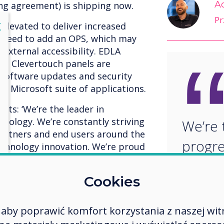
A
ing agreement) is shipping now.
Pr
lose
X
 elevated to deliver increased
he need to add an OPS, which may
s external accessibility. EDLA
the Clevertouch panels are
 software updates and security
d Microsoft suite of applications.
s: ‘We’re the leader in
hnology. We’re constantly striving
We’re 
artners and end users around the
progre
echnology innovation. We’re proud
h partner for EDLA, a game-
techno
uch partners and end users.’ The
Cookies
constan
he ability to use Google’s suite of
soft apps and their chosen
ensure
A-certified panels are perfect for
aby poprawić komfort korzystania z naszej wit
 and other collaborative