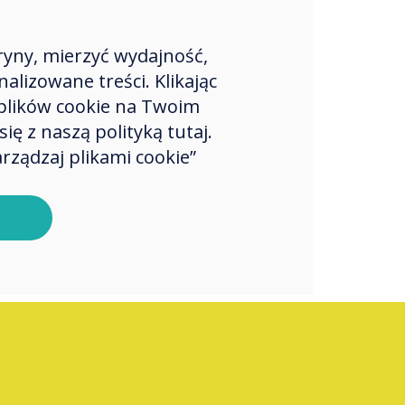
“
c pod uwagę
dczenia
ryny, mierzyć wydajność,
wnika
lizowane treści. Klikając
plików cookie na Twoim
wego i stamtąd
ę z naszą polityką tutaj.
ąc produkt
rządzaj plikami cookie”