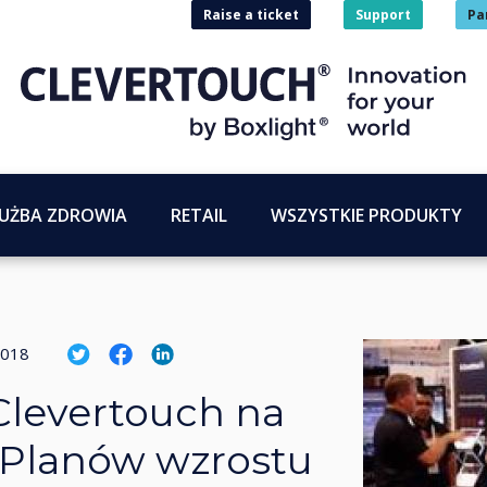
Raise a ticket
Support
Pa
UŻBA ZDROWIA
RETAIL
WSZYSTKIE PRODUKTY
2018
Clevertouch na
 Planów wzrostu