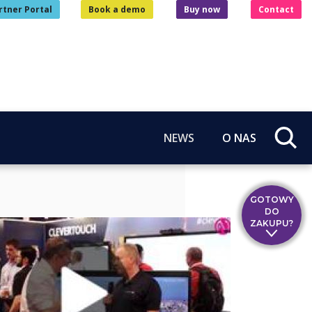
rtner Portal
Book a demo
Buy now
Contact
NEWS
O NAS
GOTOWY
DO
ZAKUPU?