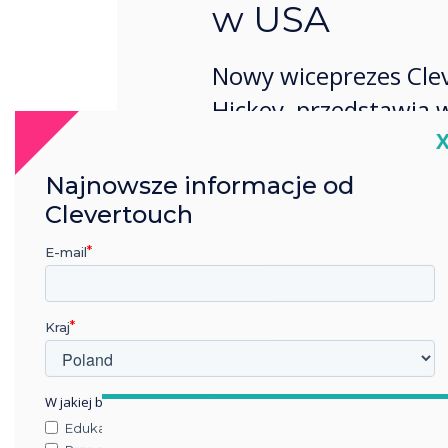
w USA
Nowy wiceprezes Cle
Hickey, przedstawia w
C
firma będzie wykorzy
Europie, wkraczając 
Najnowsze informacje od
Clevertouch
E-mail
Kraj
W jakiej branży pracujesz?
Edukacja