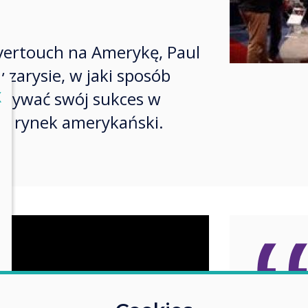
vertouch na Amerykę, Paul
 zarysie, w jaki sposób
lose
X
stywać swój sukces w
na rynek amerykański.