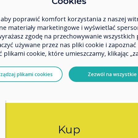
Cookies
Biorą
doświa
aby poprawić komfort korzystania z naszej wit
użytko
 materiały marketingowe i wyświetlać spersona
 wyrażasz zgodę na przechowywanie wszystkich 
końco
zyć używane przez nas pliki cookie i zapoznać si
buduj
 plikami cookie, które umieszczamy, klikając „za
ządzaj plikami cookies
Zezwól na wszystkie
Kup