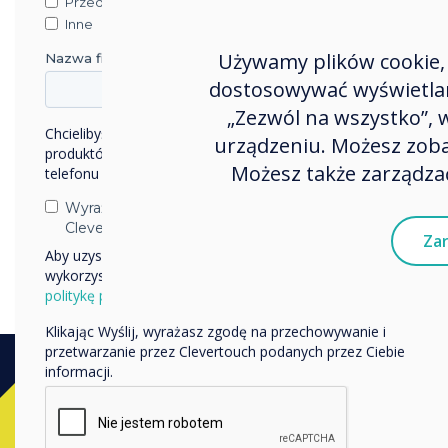
Przedsiębiorstwo
Inne
Używamy plików cookie, 
Nazwa firmy
dostosowywać wyświetlane
„Zezwól na wszystko”,
Chcielibyśmy się z Tobą skontaktować w sprawie naszych
urządzeniu. Możesz zobac
produktów i usług za pośrednictwem poczty elektronicznej,
Możesz także zarządzać
telefonu lub poczty.
Wyrażam zgodę na otrzymywanie informacji od
Clevertouch.
Zar
Aby uzyskać informacje o tym, jak gromadzimy i
wykorzystujemy Twoje dane osobowe, odwiedź naszą
politykę prywatności.
Klikając Wyślij, wyrażasz zgodę na przechowywanie i
przetwarzanie przez Clevertouch podanych przez Ciebie
informacji.