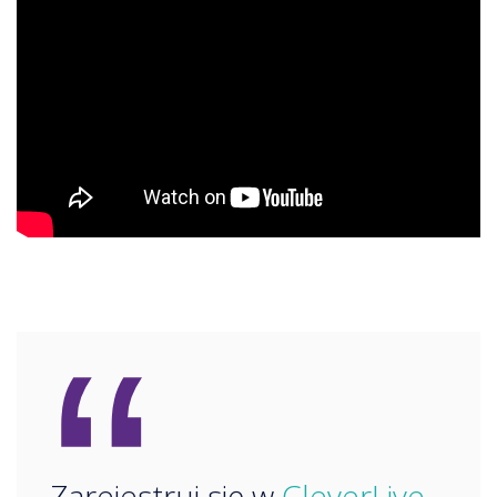
“
Zarejestruj się w
CleverLive