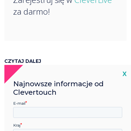
za darmo!
CZYTAJ DALEJ
Cl
X
Najnowsze informacje od
Clevertouch
E-mail
Kraj