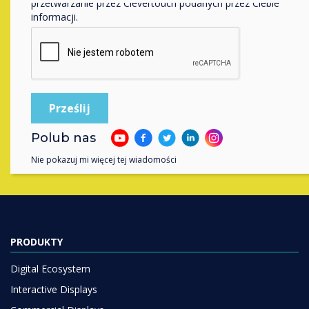
przetwarzanie przez Clevertouch podanych przez Ciebie
informacji.
Skontaktuj się z ekspertem
Clevertouch
, wypełniając poniższy
formularz
Wypełnij ten formularz
Polub nas
Nie pokazuj mi więcej tej wiadomości
PRODUKTY
Digital Ecosystem
Interactive Displays