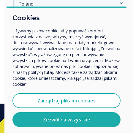
W jakiej branży pracujesz?
Cookies
Edukacja
Używamy plików cookie, aby poprawić komfort
Przedsiębiorstwo
korzystania z naszej witryny, mierzyć wydajność,
Inne
dostosowywać wyświetlane materiały marketingowe i
Nazwa firmy
wyświetlać spersonalizowane treści. Klikając „Zezwól na
wszystko”, wyrażasz zgodę na przechowywanie
wszystkich plików cookie na Twoim urządzeniu. Możesz
zobaczyć używane przez nas pliki cookie i zapoznać się
Chcielibyśmy się z Tobą skontaktować w sprawie
z naszą polityką tutaj. Możesz także zarządzać plikami
Czy kod QR zostanie tutaj?
naszych produktów i usług za pośrednictwem poczty
cookie, które umieszczamy, klikając „zarządzaj plikami
elektronicznej, telefonu lub poczty.
cookie”
Wyrażam zgodę na otrzymywanie informacji od
Clevertouch.
Zarządzaj plikami cookies
Aby uzyskać informacje o tym, jak gromadzimy i
wykorzystujemy Twoje dane osobowe, odwiedź naszą
politykę prywatności.
Zezwól na wszystkie
Kup
Klikając Wyślij, wyrażasz zgodę na przechowywanie i