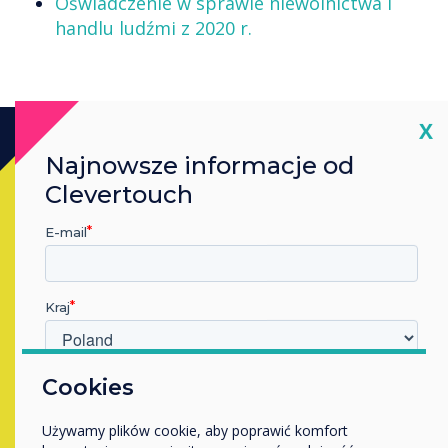
Oświadczenie w sprawie niewolnictwa i
handlu ludźmi z 2020 r.
Cl
X
Najnowsze informacje od
Kup
Clevertouch
E-mail
Skontaktuj się z ekspertem
Clevertouch
, wypełniając poniższy
Kraj
formularz
W jakiej branży pracujesz?
Cookies
Wypełnij ten formularz
Edukacja
Używamy plików cookie, aby poprawić komfort
Przedsiębiorstwo