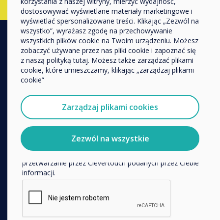
korzystania z naszej witryny, mierzyć wydajność,
Inne
dostosowywać wyświetlane materiały marketingowe i
Nazwa firmy
wyświetlać spersonalizowane treści. Klikając „Zezwól na
wszystko”, wyrażasz zgodę na przechowywanie
wszystkich plików cookie na Twoim urządzeniu. Możesz
zobaczyć używane przez nas pliki cookie i zapoznać się
PRODUKTY
Chcielibyśmy się z Tobą skontaktować w sprawie
z naszą polityką tutaj. Możesz także zarządzać plikami
naszych produktów i usług za pośrednictwem poczty
cookie, które umieszczamy, klikając „zarządzaj plikami
Digital Ecosystem
elektronicznej, telefonu lub poczty.
cookie”
Interactive Displays
Wyrażam zgodę na otrzymywanie informacji od
Commercial Displays
Clevertouch.
Zarządzaj plikami cookies
Aby uzyskać informacje o tym, jak gromadzimy i
Digital Signage
wykorzystujemy Twoje dane osobowe, odwiedź naszą
Room Booking
politykę prywatności.
Zezwól na wszystkie
Software
Klikając Wyślij, wyrażasz zgodę na przechowywanie i
Unified Comms
przetwarzanie przez Clevertouch podanych przez Ciebie
informacji.
Accessories
Collaboration
ROZWIĄZANIA