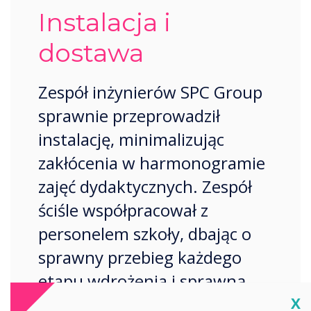
Instalacja i
dostawa
Zespół inżynierów SPC Group
sprawnie przeprowadził
instalację, minimalizując
zakłócenia w harmonogramie
zajęć dydaktycznych. Zespół
ściśle współpracował z
personelem szkoły, dbając o
sprawny przebieg każdego
etapu wdrożenia i sprawną
Cl
komunikację.
X