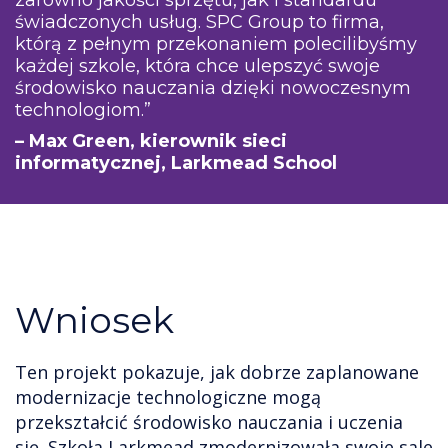
świadczonych usług. SPC Group to firma,
którą z pełnym przekonaniem polecilibyśmy
każdej szkole, która chce ulepszyć swoje
środowisko nauczania dzięki nowoczesnym
technologiom.”
– Max Green, kierownik sieci
informatycznej, Larkmead School
Wniosek
Ten projekt pokazuje, jak dobrze zaplanowane
modernizacje technologiczne mogą
przekształcić środowisko nauczania i uczenia
się. Szkoła Larkmead zmodernizowała swoje sale