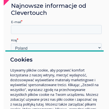
Najnowsze informacje od
Zespół pozostawił wszystkie
Clevertouch
pomieszczenia czyste, w pełni
E-mail
sprawne i gotowe do
natychmiastowego użytku.
Kraj
W jakiej branży pracujesz?
Cookies
Edukacja
Wynik i wpływ
Używamy plików cookie, aby poprawić komfort
Przedsiębiorstwo
korzystania z naszej witryny, mierzyć wydajność,
Inne
dostosowywać wyświetlane materiały marketingowe i
Od momentu wdrożenia
Nazwa firmy
wyświetlać spersonalizowane treści. Klikając „Zezwól na
systemu, szkoła Larkmead
wszystko”, wyrażasz zgodę na przechowywanie
wszystkich plików cookie na Twoim urządzeniu. Możesz
odnotowała wzrost
zobaczyć używane przez nas pliki cookie i zapoznać się
Chcielibyśmy się z Tobą skontaktować w sprawie
z naszą polityką tutaj. Możesz także zarządzać plikami
zaangażowania w klasie, a
naszych produktów i usług za pośrednictwem poczty