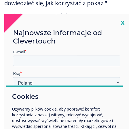
dowiedzieć się, jak korzystać z pokaz."
Nikki komentuje: „Od dawna
Cl
X
współpracujemy z AV One i ufamy ich
wskazówkom. Przedstawili nam Pro z
Najnowsze informacje od
Clevertouch, który wybraliśmy ze względu
Clevertouch
na korzystną cenę, oferował elastyczność
E-mail
pod względem wymaganej wysokości i kąta.
i miał doskonałe możliwości dotykowe ”.
Kraj
Wyniki
W jakiej branży pracujesz?
Cookies
Nikki komentuje: „Wyświetlacze Clevertouch
Edukacja
okazały się najbardziej wytrzymałym i
Używamy plików cookie, aby poprawić komfort
Przedsiębiorstwo
korzystania z naszej witryny, mierzyć wydajność,
Inne
niezawodnym elementem zestawu w
dostosowywać wyświetlane materiały marketingowe i
środku. Instalacja przebiegła
Nazwa firmy
wyświetlać spersonalizowane treści. Klikając „Zezwól na