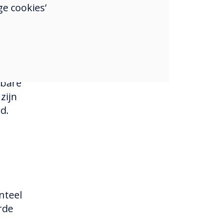
 te
e cookies’
et
ect
k. Er
wbare
zijn
d.
nteel
rde