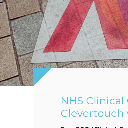
NHS Clinical
Clevertouch 