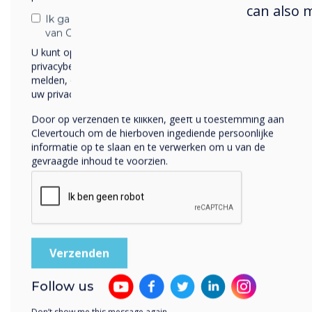
beho
can also 
bren
Ik ga ermee akkoord om berichten te ontvangen
van Clevertouch.
team
U kunt op elk moment afmelden voor berichten. Bekijk ons
kost
privacybeleid voor meer informatie over hoe je af te
op h
melden, onze privacypraktijken en hoe we ons inzetten om
uw privacy te beschermen en respecteren.
werd
vert
Door op verzenden te klikken, geeft u toestemming aan
Clevertouch om de hierboven ingediende persoonlijke
proj
informatie op te slaan en te verwerken om u van de
voor
gevraagde inhoud te voorzien.
Het 
De 
Meer
Follow us
in d