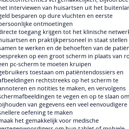
het interviewen van huisartsen uit het buitenla
geld besparen op dure vluchten en eerste
persoonlijke ontmoetingen
directe toegang krijgen tot het klinische netwer
huisartsen en praktijkpersoneel in staat stellen
samen te werken en de behoeften van de patiën
bespreken op een groot scherm in plaats van r
een pc-scherm te moeten kruipen
gebruikers toestaan om patiëntendossiers en
afbeeldingen rechtstreeks op het scherm te
annoteren en notities te maken, en vervolgens
schermafbeeldingen te vegen en op te slaan om
bijhouden van gegevens een veel eenvoudigere
snellere oefening te maken
maak het gemakkelijk voor medische
vertegenwoordigers om hun tablet of mobiele