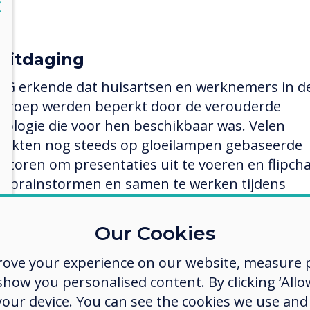
lose
X
uitdaging
CG erkende dat huisartsen en werknemers in d
 groep werden beperkt door de verouderde
nologie die voor hen beschikbaar was. Velen
uikten nog steeds op gloeilampen gebaseerde
ectoren om presentaties uit te voeren en flipch
e brainstormen en samen te werken tijdens
gementvergaderingen, wat de output beperkt
ficiënties veroorzaakte binnen de groep.
Our Cookies
as geen middel om toegang te krijgen tot de
rove your experience on our website, measure p
ëntendatabase en bestanden op een groot sch
ow you personalised content. By clicking ‘Allow
 te geven tijdens klinische bijeenkomsten om d
 your device. You can see the cookies we use an