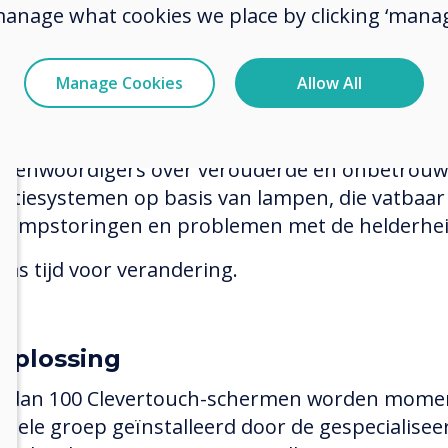
eften van een individu te bespreken en in kaart
manage what cookies we place by clicking ‘manag
gen. Er was een beperkte mogelijkheid voor
samenwerking voor planning of discussie, en h
Manage Cookies
Allow All
te veel tijd om notulen op te nemen en deze dir
et netwerk te uploaden voor toekomstig gebrui
en presentaties gegeven door medische
egenwoordigers over verouderde en onbetrou
ectiesystemen op basis van lampen, die vatbaar 
 lampstoringen en problemen met de helderhei
was tijd voor verandering.
oplossing
 dan 100 Clevertouch-schermen worden mome
e hele groep geïnstalleerd door de gespecialisee