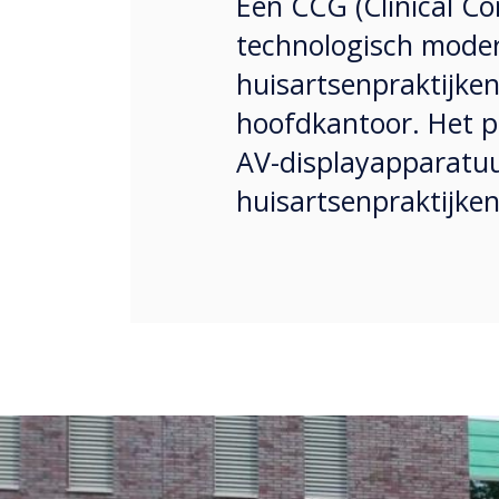
Een CCG (Clinical C
technologisch moder
huisartsenpraktijke
hoofdkantoor. Het p
AV-displayapparatuu
huisartsenpraktijken