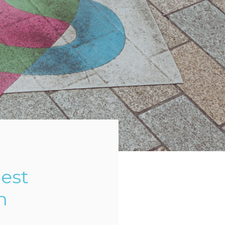
est
n