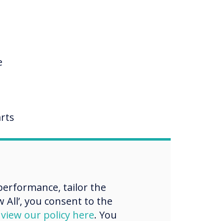
e
arts
e en
erformance, tailor the
erm
 All’, you consent to the
e
d
view our policy here
. You