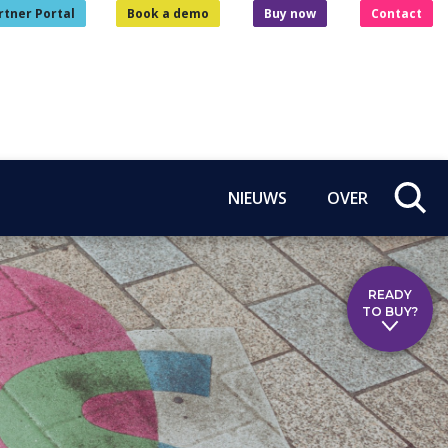
rtner Portal
Book a demo
Buy now
Contact
NIEUWS
OVER
READY
TO BUY?