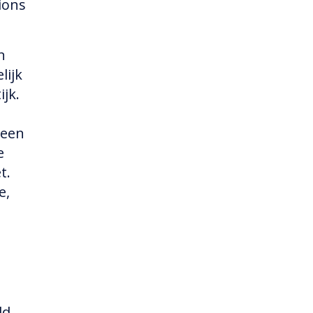
ions
n
lijk
ijk.
 een
e
t.
e,
"
ld