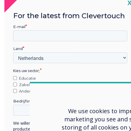
C
For the latest from Clevertouch
De 
E-mail
De C
hele
Land
tech
gebr
proj
Kies uw sector;
om t
Educatie
mana
Zakelijke dienstverlening
Anders
inef
Bedrijfsnaam
Er w
We use cookies to imp
pati
marketing you see and sh
weer
We willen graag contact met u opnemen over onze
storing of all cookies on
producten en diensten (via e-mail, telefoon of post).