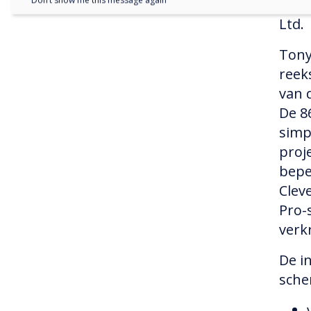
Don’t show me this message again
NHS-
Ltd.
Tony
reek
van 
De 8
simp
proj
bepe
Clev
Pro-s
verkr
De i
sche