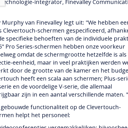
technologie-integrator, Finevalley Communicat
 Murphy van Finevalley legt uit: "We hebben ee
s Clevertouch-schermen gespecificeerd, afhanke
de specifieke behoeften van de individuele prakt
6" Pro Series-schermen hebben onze voorkeur
elweg omdat de schermgrootte hetzelfde is als
ectie-eenheid, maar in veel praktijken werden w
rkt door de grootte van de kamer en het budge
ertouch heeft een scala aan schermen; Plus-seri
erie en de voordelige V-serie, die allemaal
ijgbaar zijn in een aantal verschillende maten. 
ngebouwde functionaliteit op de Clevertouch-
rmen helpt het personeel:
videoconferenties vergemakkelijken; bijvoorbee