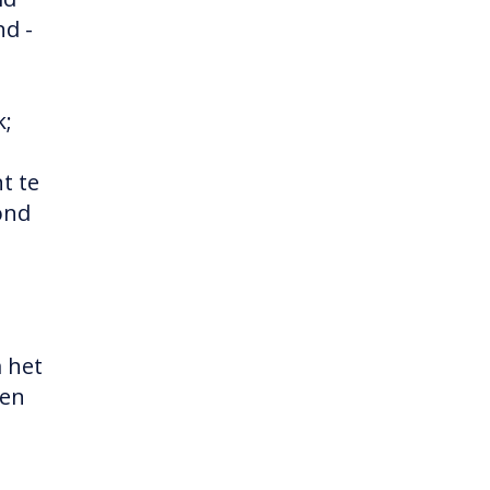
nd -
k;
t te
ond
 het
 en