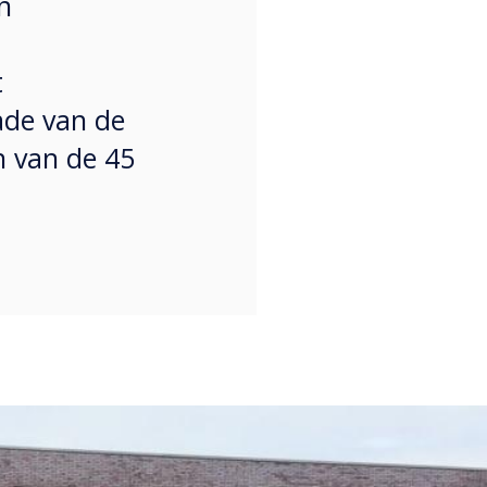
n
t
ade van de
n van de 45