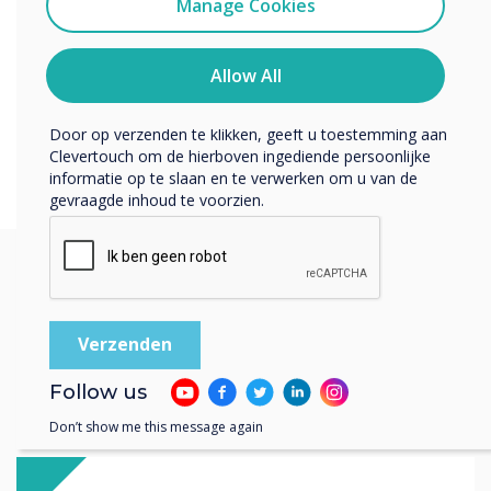
Manage Cookies
U kunt op elk moment afmelden voor berichten. Bekijk
ons privacybeleid voor meer informatie over hoe je af te
melden, onze privacypraktijken en hoe we ons inzetten
Allow All
om uw privacy te beschermen en respecteren.
Door op verzenden te klikken, geeft u toestemming aan
Clevertouch om de hierboven ingediende persoonlijke
informatie op te slaan en te verwerken om u van de
gevraagde inhoud te voorzien.
Misschien vindt u deze
interessant
Follow us
Don’t show me this message again