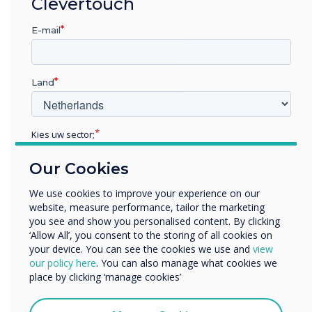
Clevertouch
installatie is
E-mail
gekozen voor Pro
V4 en
Land
ondersteunende
software
Kies uw sector;
Educatie
Our Cookies
Zakelijke dienstverlening
Kom meer te weten
Anders
We use cookies to improve your experience on our
website, measure performance, tailor the marketing
Bedrijfsnaam
you see and show you personalised content. By clicking
‘Allow All’, you consent to the storing of all cookies on
your device. You can see the cookies we use and
view
We willen graag contact met u opnemen over onze
our policy here
. You can also manage what cookies we
producten en diensten (via e-mail, telefoon of post).
place by clicking ‘manage cookies’
Ik ga ermee akkoord om berichten te ontvangen
van Clevertouch.