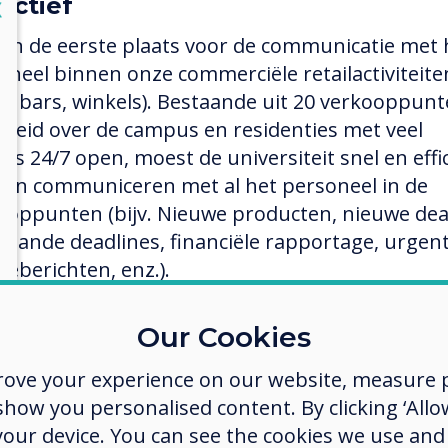
ectief
lose
X
is in de eerste plaats voor de communicatie met 
oneel binnen onze commerciële retailactiviteite
és, bars, winkels). Bestaande uit 20 verkooppunt
preid over de campus en residenties met veel
ies 24/7 open, moest de universiteit snel en effi
en communiceren met al het personeel in de
ooppunten (bijv. Nieuwe producten, nieuwe dea
taande deadlines, financiële rapportage, urgen
ceberichten, enz.).
Our Cookies
ectie proces
rove your experience on our website, measure p
rnetonderzoek dicteerde een shortlist die werd
ow you personalised content. By clicking ‘Allow
lgd door demonstraties van de geselecteerde
 your device. You can see the cookies we use an
ikanten. De oplossing moest voldoen aan een st