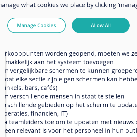
manage what cookies we place by clicking ‘manag
klist met belangrijke vereisten, waaronder:
Een gehoste oplossing (om serverbeheer en
Manage Cookies
Allow All
software-upgrades te besparen, wilden we dat d
allemaal voor ons werd geregeld)
Gemakkelijk schaalbaar, aangezien er nieuwe
verkooppunten worden geopend, moeten we z
gemakkelijk aan het systeem toevoegen
Om vergelijkbare schermen te kunnen groeper
zodat elke sectie zijn eigen schermen kan hebb
(winkels, bars, cafés)
Om verschillende mensen in staat te stellen
verschillende gebieden op het scherm te updat
(operaties, financiën, IT)
Sta teamleiders toe om te updaten met nieuws 
alleen relevant is voor het personeel in hun out