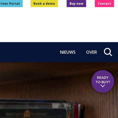
rtner Portal
Book a demo
Buy now
Contact
NIEUWS
OVER
READY
TO BUY?