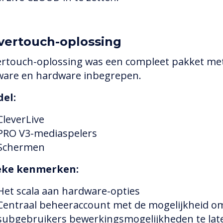
vertouch-oplossing
ertouch-oplossing was een compleet pakket me
ware en hardware inbegrepen.
el:
CleverLive
PRO V3-mediaspelers
Schermen
eke kenmerken:
Het scala aan hardware-opties
Centraal beheeraccount met de mogelijkheid o
subgebruikers bewerkingsmogelijkheden te lat