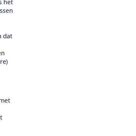
s het
assen
n dat
en
re)
 met
t