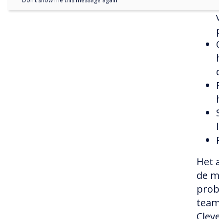
Don’t show me this message again
Het 
de m
prob
team
Clev