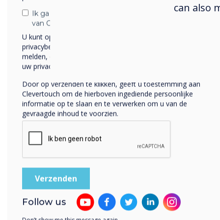
can also 
chec
Ik ga ermee akkoord om berichten te ontvangen
van Clevertouch.
U kunt op elk moment afmelden voor berichten. Bekijk ons
privacybeleid voor meer informatie over hoe je af te
melden, onze privacypraktijken en hoe we ons inzetten om
uw privacy te beschermen en respecteren.
Door op verzenden te klikken, geeft u toestemming aan
Clevertouch om de hierboven ingediende persoonlijke
informatie op te slaan en te verwerken om u van de
gevraagde inhoud te voorzien.
Follow us