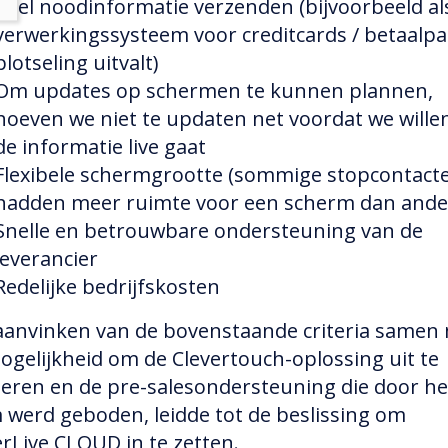
Snel noodinformatie verzenden (bijvoorbeeld al
verwerkingssysteem voor creditcards / betaalp
plotseling uitvalt)
Om updates op schermen te kunnen plannen,
hoeven we niet te updaten net voordat we wille
de informatie live gaat
Flexibele schermgrootte (sommige stopcontact
hadden meer ruimte voor een scherm dan ande
Snelle en betrouwbare ondersteuning van de
leverancier
Redelijke bedrijfskosten
aanvinken van de bovenstaande criteria samen
ogelijkheid om de Clevertouch-oplossing uit te
eren en de pre-salesondersteuning die door he
 werd geboden, leidde tot de beslissing om
erLive CLOUD in te zetten.