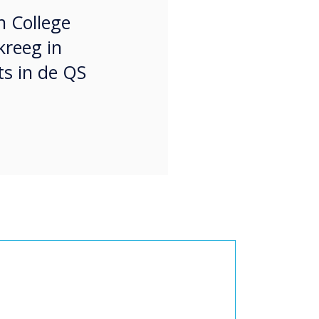
h College
kreeg in
ts in de QS