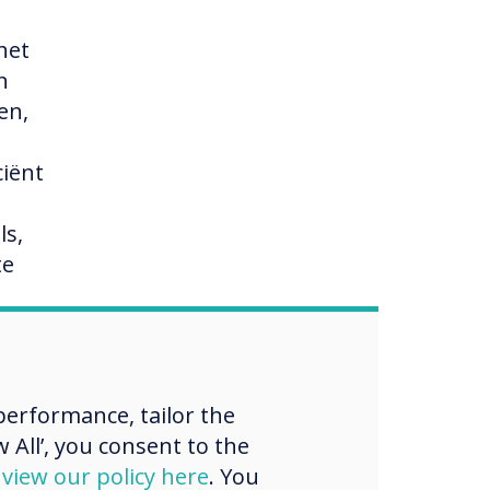
het
n
en,
ciënt
ls,
te
erformance, tailor the
 All’, you consent to the
d
view our policy here
. You
rikte