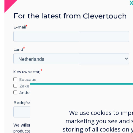
Obj
C
Dit 
For the latest from Clevertouch
pers
E-mail
(caf
vers
locat
Land
kunn
verk
aans
Kies uw sector;
servi
Educatie
Zakelijke dienstverlening
Anders
Sel
Bedrijfsnaam
We use cookies to imp
Inte
marketing you see and sh
gevo
We willen graag contact met u opnemen over onze
storing of all cookies on
fabr
producten en diensten (via e-mail, telefoon of post).