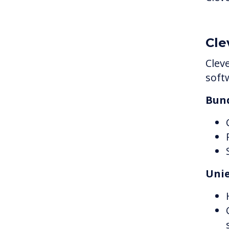
Cle
Clev
soft
Bund
Uni