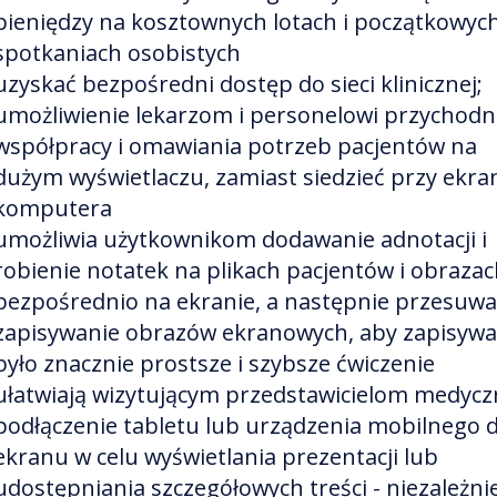
pieniędzy na kosztownych lotach i początkowyc
spotkaniach osobistych
uzyskać bezpośredni dostęp do sieci klinicznej;
umożliwienie lekarzom i personelowi przychodn
współpracy i omawiania potrzeb pacjentów na
dużym wyświetlaczu, zamiast siedzieć przy ekra
komputera
umożliwia użytkownikom dodawanie adnotacji i
robienie notatek na plikach pacjentów i obraza
bezpośrednio na ekranie, a następnie przesuwan
zapisywanie obrazów ekranowych, aby zapisywa
było znacznie prostsze i szybsze ćwiczenie
ułatwiają wizytującym przedstawicielom medyc
podłączenie tabletu lub urządzenia mobilnego 
ekranu w celu wyświetlania prezentacji lub
udostępniania szczegółowych treści - niezależni