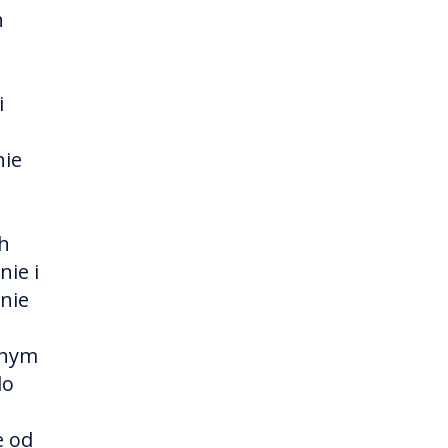
h
i
nie
ch
ie i
nie
znym
do
e od