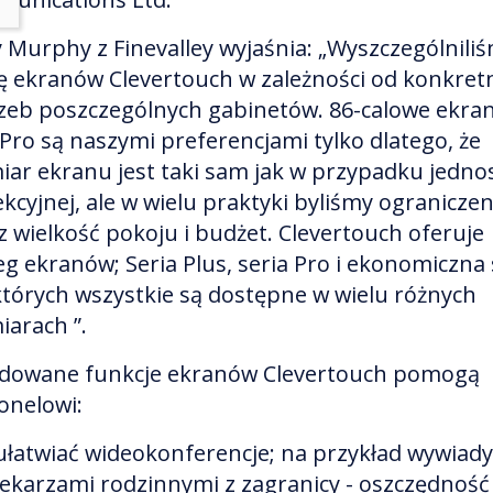
 Murphy z Finevalley wyjaśnia: „Wyszczególnili
 ekranów Clevertouch w zależności od konkret
zeb poszczególnych gabinetów. 86-calowe ekran
i Pro są naszymi preferencjami tylko dlatego, że
iar ekranu jest taki sam jak w przypadku jednos
ekcyjnej, ale w wielu praktyki byliśmy ograniczen
z wielkość pokoju i budżet. Clevertouch oferuje
eg ekranów; Seria Plus, seria Pro i ekonomiczna 
 których wszystkie są dostępne w wielu różnych
iarach ”.
owane funkcje ekranów Clevertouch pomogą
onelowi:
ułatwiać wideokonferencje; na przykład wywiady
lekarzami rodzinnymi z zagranicy - oszczędność