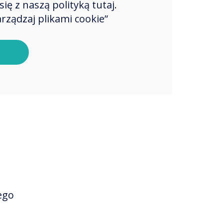
ę z naszą polityką tutaj.
rządzaj plikami cookie”
łości
ieli
ego