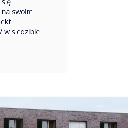
 się
h na swoim
jekt
 w siedzibie