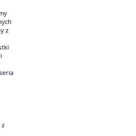
śmy
nych
y z
tki
i
seria
 z