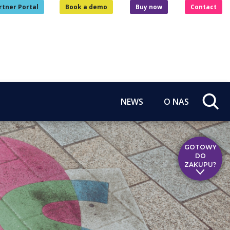
rtner Portal
Book a demo
Buy now
Contact
NEWS
O NAS
GOTOWY
DO
ZAKUPU?