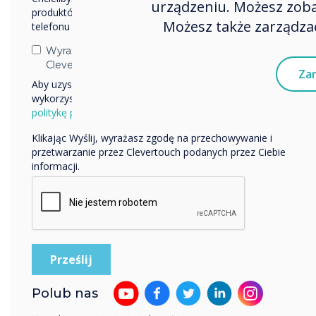
urządzeniu. Możesz zobac
produktów i usług za pośrednictwem poczty elektronicznej,
reje
Możesz także zarządzać
telefonu lub poczty.
bezp
Wyrażam zgodę na otrzymywanie informacji od
było
Clevertouch.
medy
Zar
Aby uzyskać informacje o tym, jak gromadzimy i
zawo
wykorzystujemy Twoje dane osobowe, odwiedź naszą
żaró
politykę prywatności.
jasno
Klikając Wyślij, wyrażasz zgodę na przechowywanie i
przetwarzanie przez Clevertouch podanych przez Ciebie
To b
informacji.
Roz
Pona
inst
Polub nas
inte
Comm