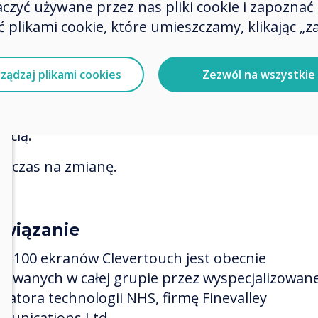
zyć używane przez nas pliki cookie i zapoznać si
strowanie notatek ze spotkań i przesyłanie ich
 plikami cookie, które umieszczamy, klikając „za
ośrednio do sieci w celu wykorzystania w przysz
 czasochłonne. Przedstawione przez przedstawic
cznych prezentacje dotyczyły starzejących się i
ządzaj plikami cookies
Zezwól na wszystkie
dnych systemów projekcyjnych opartych na
wkach, podatnych na awarie lamp i problemy z
ścią.
ył czas na zmianę.
wiązanie
d 100 ekranów Clevertouch jest obecnie
alowanych w całej grupie przez wyspecjalizowan
gratora technologii NHS, firmę Finevalley
unications Ltd.