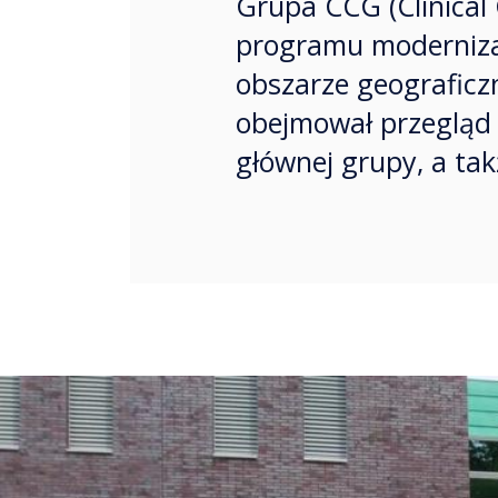
Grupa CCG (Clinical
programu modernizac
obszarze geograficzn
obejmował przegląd 
głównej grupy, a tak