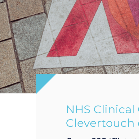
NHS Clinica
Clevertouch 