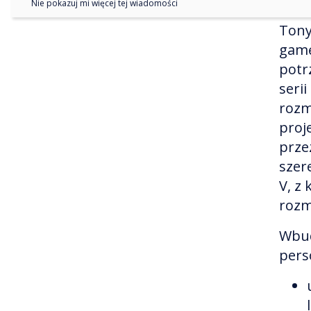
Nie pokazuj mi więcej tej wiadomości
Tony
gamę
potr
seri
rozm
proj
prze
szer
V, z
rozm
Wbud
pers