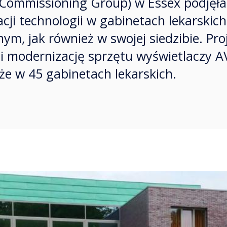
 Commissioning Group) w Essex podjęła
ji technologii w gabinetach lekarskic
ym, jak również w swojej siedzibie. Pro
i modernizację sprzętu wyświetlaczy AV
że w 45 gabinetach lekarskich.