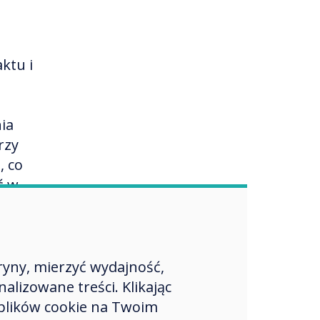
ktu i
ia
rzy
, co
ć w
ów i
kań
ryny, mierzyć wydajność,
lnych
lizowane treści. Klikając
ie
plików cookie na Twoim