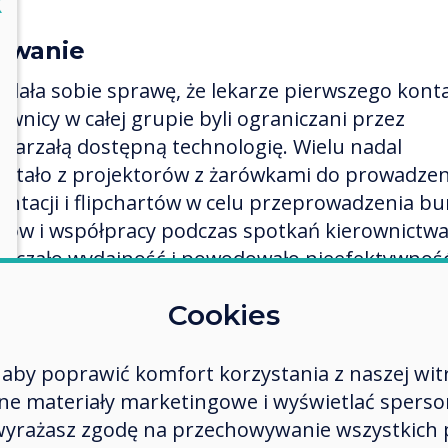
lose
X
zwanie
zdała sobie sprawę, że lekarze pierwszego konta
ownicy w całej grupie byli ograniczani przez
starzałą dostępną technologię. Wielu nadal
ystało z projektorów z żarówkami do prowadzen
entacji i flipchartów w celu przeprowadzenia bu
ów i współpracy podczas spotkań kierownictwa
niczało wydajność i powodowało nieefektywnoś
 grupie.
Cookies
było możliwości dostępu do bazy danych pacjent
ietlania plików na dużym ekranie podczas spot
aby poprawić komfort korzystania z naszej wit
icznych w celu omówienia i określenia indywidua
 materiały marketingowe i wyświetlać spersona
zeb. Możliwość współpracy zespołowej w zakres
 wyrażasz zgodę na przechowywanie wszystkich 
owania lub dyskusji była ograniczona, a