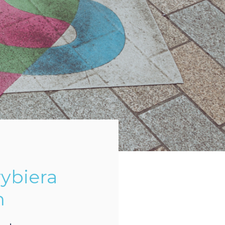
ybiera
h