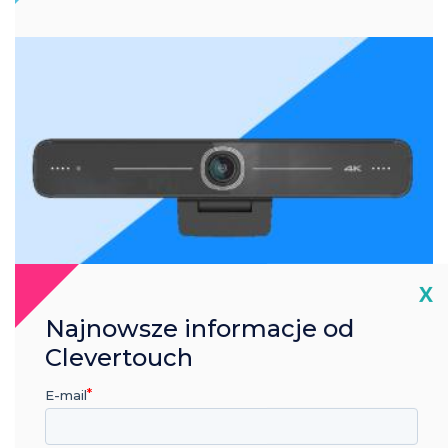
Cl
X
Najnowsze informacje od
Clevertouch
Indywidualne strąki
E-mail
Kamera o rozdzielczości Ultra
HD 4K