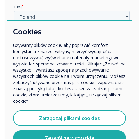
Kraj
Idealny obraz wysokiej jakości do wirtualnych, hybrydowych
spotkań na żywo. Clevercam zapewnia żywe, żywe obrazy
o jednolitej, wyraźnej jasności, intensywnym nałożeniu
kolorów, wysokiej rozdzielczości i fantastycznym
W jakiej branży pracujesz?
Cookies
odwzorowaniu kolorów. CleverCam wykorzystuje algorytm
Edukacja
wykrywania twarzy, aby automatycznie wyśrodkować kadr
Używamy plików cookie, aby poprawić komfort
Przedsiębiorstwo
kamery na osobie mówiącej, jednocześnie zapewniając, że
korzystania z naszej witryny, mierzyć wydajność,
Inne
inne osoby w kadrze nie będą widoczne.
dostosowywać wyświetlane materiały marketingowe i
pokój jest widoczny.
Nazwa firmy
wyświetlać spersonalizowane treści. Klikając „Zezwól na
wszystko”, wyrażasz zgodę na przechowywanie
4k Ultra-wysoka rozdzielczość
wszystkich plików cookie na Twoim urządzeniu. Możesz
Szerokie pole widzenia
zobaczyć używane przez nas pliki cookie i zapoznać się
Wbudowane dwa wielokierunkowe przetworniki
Chcielibyśmy się z Tobą skontaktować w sprawie
z naszą polityką tutaj. Możesz także zarządzać plikami
mikrofonowe z unikalnym algorytmem redukcji
naszych produktów i usług za pośrednictwem poczty
cookie, które umieszczamy, klikając „zarządzaj plikami
szumów
elektronicznej, telefonu lub poczty.
cookie”
Wykorzystuje lepszy algorytm wykrywania twarzy
Łatwa instalacja na dowolnym urządzeniu
Wyrażam zgodę na otrzymywanie informacji od
Clevertouch.
Zarządzaj plikami cookies
Dowiedz się więcej o CleverCam
Aby uzyskać informacje o tym, jak gromadzimy i
wykorzystujemy Twoje dane osobowe, odwiedź naszą
politykę prywatności.
Zezwól na wszystkie