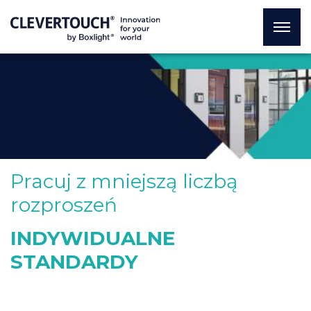
Pracuj z mniejszą liczbą
rozproszeń
INDYWIDUALNE
STANDARDY