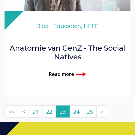
Blog | Education, HEFE
Anatomie van GenZ - The Social
Natives
Read more
<<
<
21
22
23
24
25
>