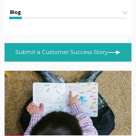
Education
All Articles
Blog
HEFE
Helen Kenniff
ALL TOPICS
Healthcare
NEWS
Ashley Helm
Retail
CUSTOMER STORIES
Melizza Cuizon
Submit a Customer Success Story
BLOG
Trade
Christopher Bundy
VIDEOS
MOD/Government
LEARN AT HOME
Adam Kingshot
PRODUCT NEWS
Jack Willson
Mark Tildesley
Gareth Middleton
Nick Barker