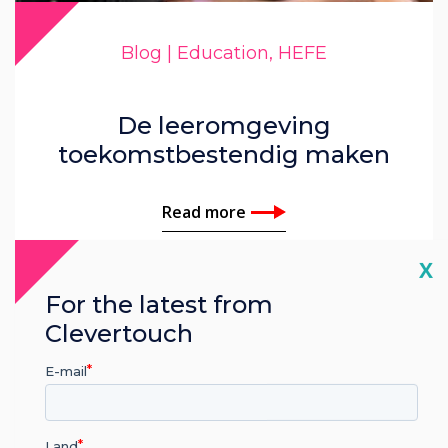
Blog | Education, HEFE
De leeromgeving
toekomstbestendig maken
Read more
Cl
X
For the latest from
Clevertouch
E-mail
Land