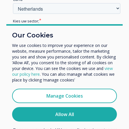
Kies uw sector;
Educatie
Our Cookies
Zakelijke dienstverlening
Blog | Enterprise
Anders
We use cookies to improve your experience on our
website, measure performance, tailor the marketing
Bedrijfsnaam
you see and show you personalised content. By clicking
Clevertouch breidt zich uit naar
‘Allow All’, you consent to the storing of all cookies on
de olie- en gassector
your device. You can see the cookies we use and
view
We willen graag contact met u opnemen over onze
our policy here
. You can also manage what cookies we
producten en diensten (via e-mail, telefoon of post).
place by clicking ‘manage cookies’
Read more
Ik ga ermee akkoord om berichten te ontvangen
van Clevertouch.
Manage Cookies
U kunt op elk moment afmelden voor berichten. Bekijk
ons privacybeleid voor meer informatie over hoe je af te
melden, onze privacypraktijken en hoe we ons inzetten
Allow All
om uw privacy te beschermen en respecteren.