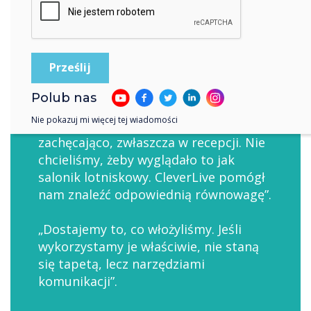
Refleksja klienta
Shelley Fardon, menedżer ds. rozwoju i
zaangażowania w centrum w Royal
British Legion, opowiedziała nam o
projekcie:
Polub nas
Nie pokazuj mi więcej tej wiadomości
„Ekrany wyglądają profesjonalnie i
zachęcająco, zwłaszcza w recepcji. Nie
chcieliśmy, żeby wyglądało to jak
salonik lotniskowy. CleverLive pomógł
nam znaleźć odpowiednią równowagę”.
„Dostajemy to, co włożyliśmy. Jeśli
wykorzystamy je właściwie, nie staną
się tapetą, lecz narzędziami
komunikacji”.