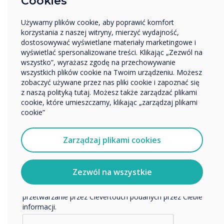
Cookies
poprawia ogólne wrażenie o domach
Edukacja
opieki.
Używamy plików cookie, aby poprawić komfort
Przedsiębiorstwo
Pozytywne opinie: Pracownicy i goście
korzystania z naszej witryny, mierzyć wydajność,
Inne
dostosowywać wyświetlane materiały marketingowe i
doceniają przejrzystość i użyteczność
Nazwa firmy
wyświetlać spersonalizowane treści. Klikając „Zezwól na
ekranów. Indywidualnie
wszystko”, wyrażasz zgodę na przechowywanie
zaprojektowane rozwiązania pomagają
wszystkich plików cookie na Twoim urządzeniu. Możesz
zobaczyć używane przez nas pliki cookie i zapoznać się
zachować przyjazną estetykę, nie
Chcielibyśmy się z Tobą skontaktować w sprawie
z naszą polityką tutaj. Możesz także zarządzać plikami
naszych produktów i usług za pośrednictwem poczty
nadając wnętrzu zbyt korporacyjnego
cookie, które umieszczamy, klikając „zarządzaj plikami
elektronicznej, telefonu lub poczty.
cookie”
charakteru.
Wyrażam zgodę na otrzymywanie informacji od
Clevertouch.
Zarządzaj plikami cookies
Aby uzyskać informacje o tym, jak gromadzimy i
wykorzystujemy Twoje dane osobowe, odwiedź naszą
politykę prywatności.
Zezwól na wszystkie
Klikając Wyślij, wyrażasz zgodę na przechowywanie i
przetwarzanie przez Clevertouch podanych przez Ciebie
informacji.